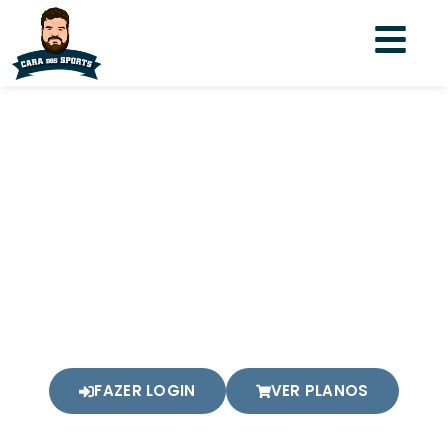
Ops!
Conteúdo restrito para
apoiadores.
Esse conteúdo que você está tentando acessar,
está disponível apenas para apoiadores. Faça login
na sua conta ou então apoie o meu podcast.
FAZER LOGIN
VER PLANOS