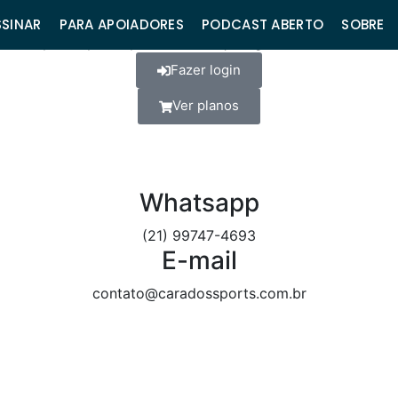
dores.
SSINAR
PARA APOIADORES
PODCAST ABERTO
SOBRE
nível apenas para apoiadores. Faça login na sua conta ou 
Fazer login
Ver planos
Whatsapp
(21) 99747-4693
E-mail
contato@caradossports.com.br