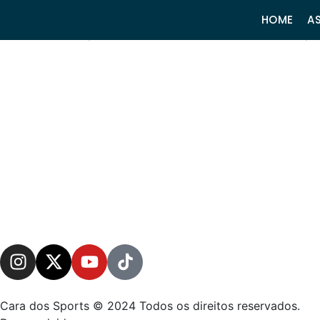
Conteúdo restrito para apoia
HOME
A
Esse conteúdo que você está tentando acessar, está dispo
Cara dos Sports © 2024 Todos os direitos reservados.