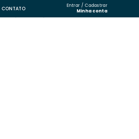
Entrar / Cadastrar
CONTATO
Minha conta
então apoie o meu podcast.