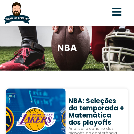
NBA
NBA: Seleções
da temporada +
Matemática
dos playoffs
Analisei o cenário dos
playoffs da conferência