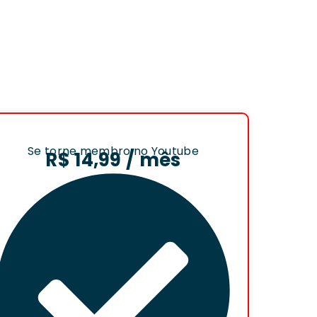
Se torne membro no Youtube
R$ 14,99 / mês