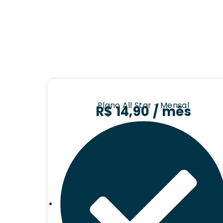
Plano All Star - Mensal
R$ 14,90 / mês