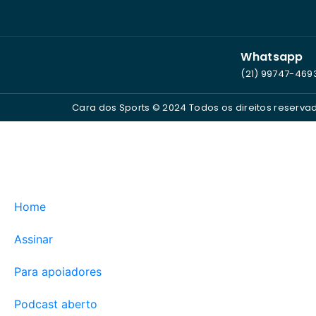
Whatsapp
(21) 99747-469
Cara dos Sports © 2024 Todos os direitos reserva
Home
Assinar
Para apoiadores
Podcast aberto