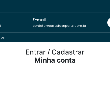
E-mail
3
contato@caradossports.com.br
dos.
Entrar / Cadastrar
Minha conta