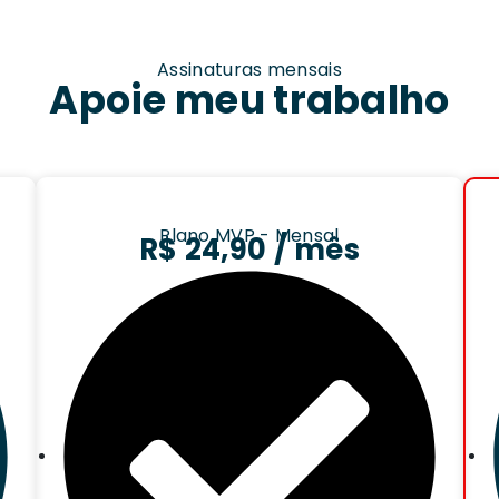
Assinaturas mensais
Apoie meu trabalho
Plano MVP - Mensal
R$ 24,90 / mês