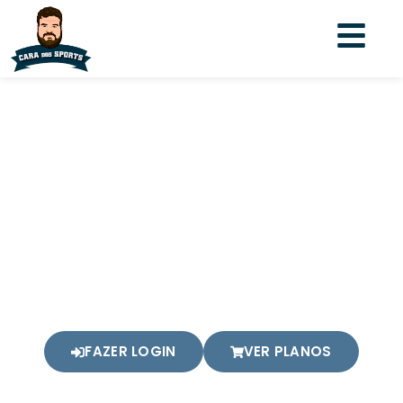
Ops!
Conteúdo restrito para
apoiadores.
Esse conteúdo que você está tentando acessar,
está disponível apenas para apoiadores. Faça login
na sua conta ou então apoie o meu podcast.
FAZER LOGIN
VER PLANOS