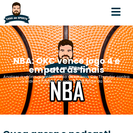
NBA: OKC vence jogo 4 e
empata as finais
Analisei a vitória gigantesca do Oklahoma City Thunder contra
o Indiana Pacers no jogo 4 das finais da NBA