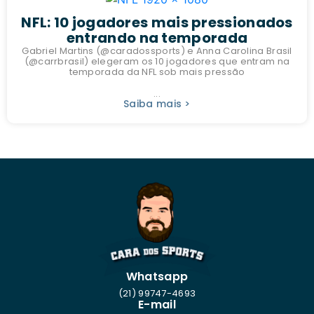
NFL: 10 jogadores mais pressionados
entrando na temporada
Gabriel Martins (@caradossports) e Anna Carolina Brasil
(@carrbrasil) elegeram os 10 jogadores que entram na
temporada da NFL sob mais pressão
...
Saiba mais >
Whatsapp
(21) 99747-4693
E-mail